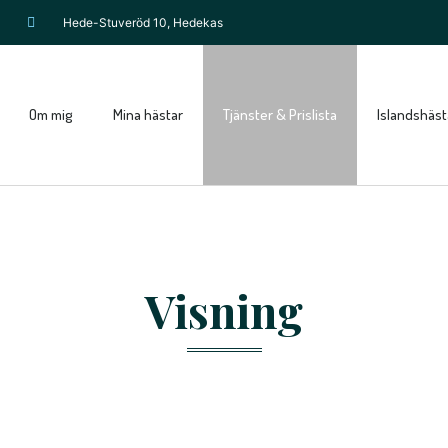
Hede-Stuveröd 10, Hedekas
Om mig
Mina hästar
Tjänster & Prislista
Islandshästa
Visning