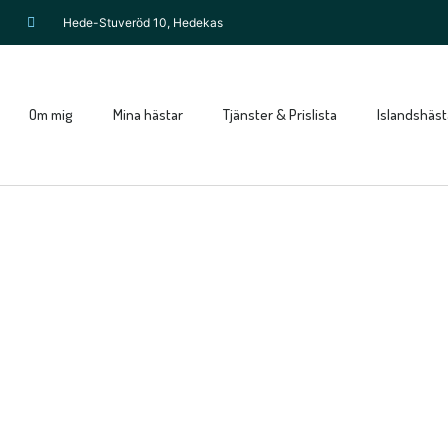
Hede-Stuveröd 10, Hedekas
Om mig
Mina hästar
Tjänster & Prislista
Islandshästa