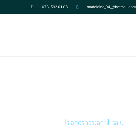
073-592 01 08
madeleine_94_@hotmail.com
Islandshästar till salu